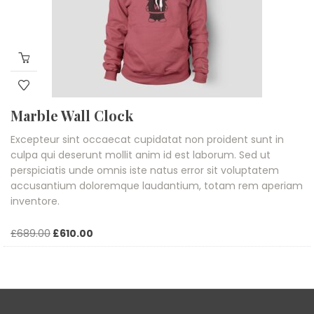
Marble Wall Clock
Excepteur sint occaecat cupidatat non proident sunt in
culpa qui deserunt mollit anim id est laborum. Sed ut
perspiciatis unde omnis iste natus error sit voluptatem
accusantium doloremque laudantium, totam rem aperiam
inventore.
Original
Current
£
689.00
£
610.00
price
price
was:
is:
£689.00.
£610.00.