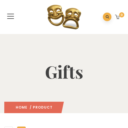
0
Gifts
HOME
/ PRODUCT