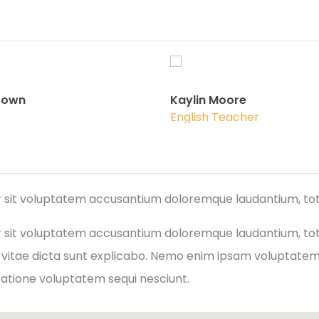
rown
Kaylin Moore
English Teacher
ror sit voluptatem accusantium doloremque laudantium, to
ror sit voluptatem accusantium doloremque laudantium, to
 vitae dicta sunt explicabo. Nemo enim ipsam voluptatem q
ratione voluptatem sequi nesciunt.