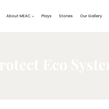
About MEAC
Plays
Stories
Our Gallery
rotect Eco Syst